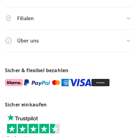
Widerruf
Geschenkgutscheine
Mehrlingsrabatt
Filialen
PAYBACK
Live-Shopping
Unsere Filialen
Beratungstermin
Über uns
Jobs & Karriere
Über uns
Unser Versandlager
Sicher & flexibel bezahlen
Sicher einkaufen